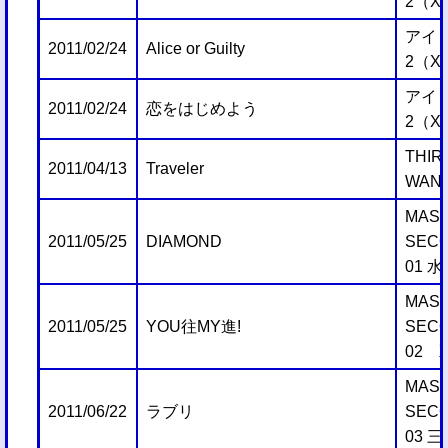
2（X
アイ
2011/02/24
Alice or Guilty
2（X
アイ
2011/02/24
恋をはじめよう
2（X
THIR
2011/04/13
Traveler
WANT
MAST
2011/05/25
DIAMOND
SECO
01 
MAST
2011/05/25
YOU往MY進!
SECO
02 
MAST
2011/06/22
ラブリ
SECO
03 