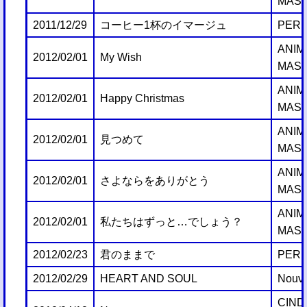
MAST
2011/12/29
コーヒー1杯のイマージュ
PERF
ANIM
2012/02/01
My Wish
MAST
ANIM
2012/02/01
Happy Christmas
MAST
ANIM
2012/02/01
見つめて
MAST
ANIM
2012/02/01
さよならをありがとう
MAST
ANIM
2012/02/01
私たちはずっと…でしょう？
MAST
2012/02/23
君のままで
PERF
2012/02/29
HEART AND SOUL
Nouve
CIND