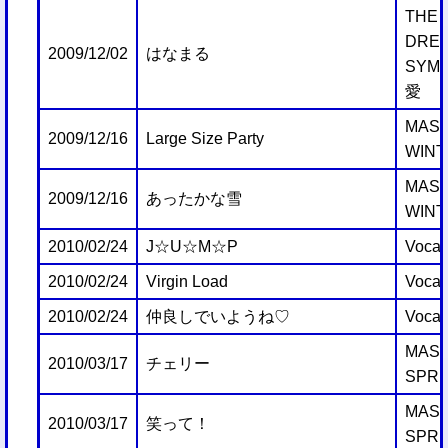
THE 
DRE
2009/12/02
はなまる
SYMP
愛
MAST
2009/12/16
Large Size Party
WINT
MAST
2009/12/16
あったかな雪
WINT
2010/02/24
J☆U☆M☆P
Vocal
2010/02/24
Virgin Load
Vocal
2010/02/24
仲良しでいようね♡
Vocal
MAST
2010/03/17
チェリー
SPRI
MAST
2010/03/17
笑って！
SPRI