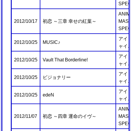
SPEC
ANIM
2012/10/17
初恋 ～三章 幸せの紅葉～
MAS
SPEC
アイ
2012/10/25
MUSIC♪
ャイ
アイ
2012/10/25
Vault That Borderline!
ャイ
アイ
2012/10/25
ビジョナリー
ャイ
アイ
2012/10/25
edeN
ャイ
ANIM
2012/11/07
初恋 ～四章 運命のイヴ～
MAS
SPEC