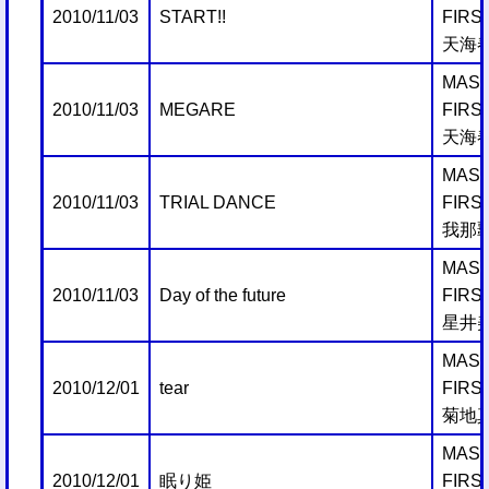
2010/11/03
START!!
FIRS
天海
MAST
2010/11/03
MEGARE
FIRS
天海
MAST
2010/11/03
TRIAL DANCE
FIRS
我那
MAST
2010/11/03
Day of the future
FIRS
星井
MAST
2010/12/01
tear
FIRS
菊地
MAST
2010/12/01
眠り姫
FIRS