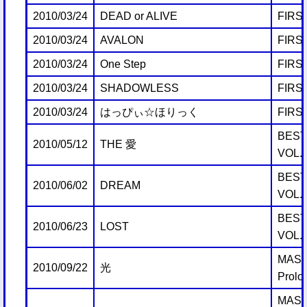
2010/03/24
DEAD or ALIVE
FIRS
2010/03/24
AVALON
FIRS
2010/03/24
One Step
FIRS
2010/03/24
SHADOWLESS
FIRS
2010/03/24
はっぴぃ☆ほりっく
FIRS
BEST 
2010/05/12
THE 愛
VOL.
BEST 
2010/06/02
DREAM
VOL.
BEST 
2010/06/23
LOST
VOL.
MAST
2010/09/22
光
Prolo
MAST