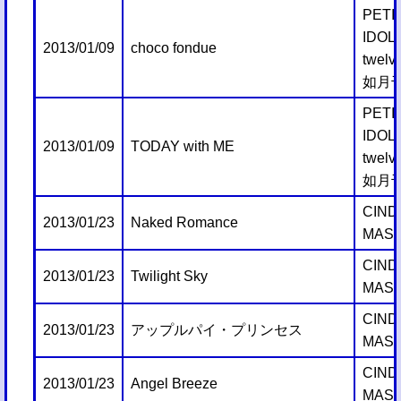
PETI
IDO
2013/01/09
choco fondue
twelv
如月
PETI
IDO
2013/01/09
TODAY with ME
twelv
如月
CIND
2013/01/23
Naked Romance
MAST
CIND
2013/01/23
Twilight Sky
MAST
CIND
2013/01/23
アップルパイ・プリンセス
MAST
CIND
2013/01/23
Angel Breeze
MAST