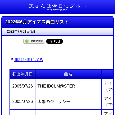
天さんは今日もブルー
2022年6月アイマス楽曲リスト
2022年7月31日(日)
集計記事に戻る
初出年月日
曲名
アイ
2005/07/26
THE IDOLM@STER
（ア
アイ
2005/07/26
太陽のジェラシー
（ア
アイ