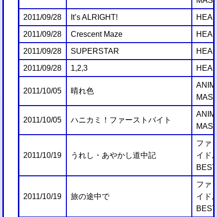
MAST
2011/09/28
It’s ALRIGHT!
HEAR
2011/09/28
Crescent Maze
HEAR
2011/09/28
SUPERSTAR
HEAR
2011/09/28
1,2,3
HEAR
ANIM
2011/10/05
晴れ色
MAST
ANIM
2011/10/05
ハニカミ！ファーストバイト
MAST
ファミ
2011/10/19
うれし・あやかし道中記
イド
BEST
ファミ
2011/10/19
旅の途中で
イド
BEST