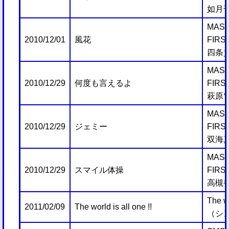
如月
MAST
2010/12/01
風花
FIRS
四条
MAST
2010/12/29
何度も言えるよ
FIRS
萩原
MAST
2010/12/29
ジェミー
FIRS
双海
MAST
2010/12/29
スマイル体操
FIRS
高槻
The wo
2011/02/09
The world is all one !!
（シ