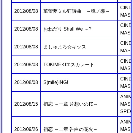
CIND
2012/08/08
華蕾夢ミル狂詩曲 ～魂ノ導～
MAST
CIND
2012/08/08
おねだり Shall We ～?
MAST
CIND
2012/08/08
ましゅまろ☆キッス
MAST
CIND
2012/08/08
TOKIMEKIエスカレート
MAST
CIND
2012/08/08
S(mile)ING!
MAST
ANIM
2012/08/15
初恋 ～一章 片想いの桜～
MAS
SPEC
ANIM
2012/09/26
初恋 ～二章 告白の花火～
MAS