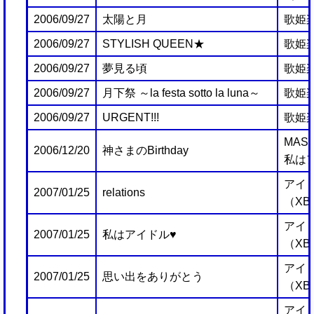
2006/09/27
太陽と月
歌姫
2006/09/27
STYLISH QUEEN★
歌姫
2006/09/27
夢見る頃
歌姫
2006/09/27
月下祭 ～la festa sotto la luna～
歌姫
2006/09/27
URGENT!!!
歌姫
MAST
2006/12/20
神さまのBirthday
私は
アイ
2007/01/25
relations
（XB
アイ
2007/01/25
私はアイドル♥
（XB
アイ
2007/01/25
思い出をありがとう
（XB
アイ