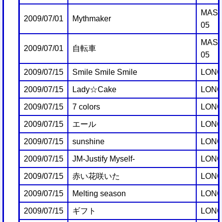
MAST
2009/07/01
Mythmaker
05
MAST
2009/07/01
自転車
05
2009/07/15
Smile Smile Smile
LONG
2009/07/15
Lady☆Cake
LONG
2009/07/15
7 colors
LONG
2009/07/15
エール
LONG
2009/07/15
sunshine
LONG
2009/07/15
JM-Justify Myself-
LONG
2009/07/15
赤い花咲いた
LONG
2009/07/15
Melting season
LONG
2009/07/15
ギフト
LONG