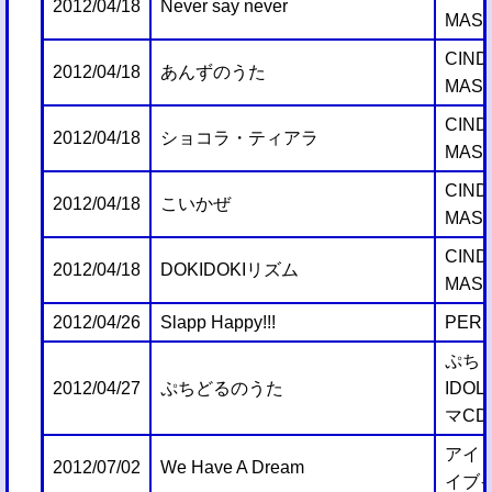
2012/04/18
Never say never
MAST
CIND
2012/04/18
あんずのうた
MAST
CIND
2012/04/18
ショコラ・ティアラ
MAST
CIND
2012/04/18
こいかぜ
MAST
CIND
2012/04/18
DOKIDOKIリズム
MAST
2012/04/26
Slapp Happy!!!
PERF
ぷちま
2012/04/27
ぷちどるのうた
IDO
マCD 
アイ
2012/07/02
We Have A Dream
イブ