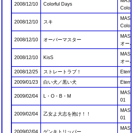
MAST
2008/12/10
Colorful Days
Color
MAST
2008/12/10
スキ
Color
MAST
2008/12/10
オーバーマスター
オー
MAST
2008/12/10
KisS
オー
2008/12/25
ストレートラブ！
Etern
2009/01/23
白い犬／黒い犬
Etern
MAST
2009/02/04
L・O・B・M
01
MAST
2009/02/04
乙女よ大志を抱け！！
01
MAST
2009/02/04
ゲンキトリッパー