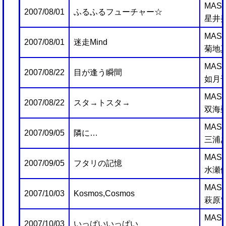
MAST
2007/08/01
ふるふるフューチャー☆
星井
MAST
2007/08/01
迷走Mind
菊地
MAST
2007/08/22
目が逢う瞬間
如月
MAST
2007/08/22
スタ→トスタ→
双海亜
MAST
2007/09/05
隣に…
三浦
MAST
2007/09/05
フタリの記憶
水瀬
MAST
2007/10/03
Kosmos,Cosmos
萩原
MAST
2007/10/03
いっぱいいっぱい