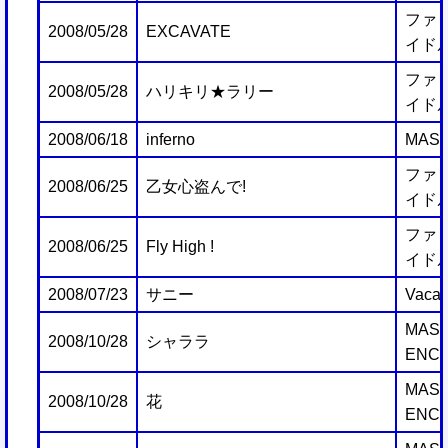
ファミ
2008/05/28
EXCAVATE
イドル
ファミ
2008/05/28
ハリキリ★ラリー
イドル
2008/06/18
inferno
MAST
ファミ
2008/06/25
乙女心盗んで!
イドル
ファミ
2008/06/25
Fly High !
イドル
2008/07/23
サニー
Vacati
MAST
2008/10/28
シャララ
ENC
MAST
2008/10/28
花
ENC