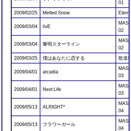
01
2009/02/25
Melted Snow
Etern
MAST
2009/03/04
livE
02
MAST
2009/03/04
黎明スターライン
02
2009/03/25
僕はあなたに恋する
歌道
MAST
2009/04/01
arcadia
03
MAST
2009/04/01
Next Life
03
MAST
2009/05/13
ALRIGHT*
04
MAST
2009/05/13
フラワーガール
04