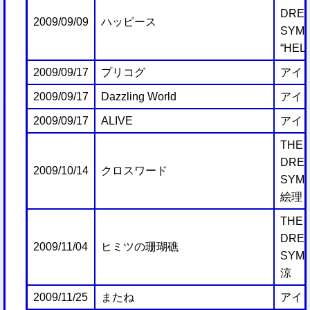
DRE
2009/09/09
ハッピース
SYMP
“HELL
2009/09/17
プリコグ
アイ
2009/09/17
Dazzling World
アイ
2009/09/17
ALIVE
アイ
THE 
DRE
2009/10/14
クロスワード
SYMP
絵理
THE 
DRE
2009/11/04
ヒミツの珊瑚礁
SYMP
涼
2009/11/25
またね
アイ