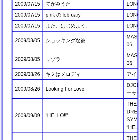
2009/07/15
てがみうた
LONG
2009/07/15
pink の february
LONG
2009/07/15
また、はじめよう。
LONG
MAST
2009/08/05
ショッキングな彼
06
MAST
2009/08/05
リゾラ
06
2009/08/26
キミはメロディ
アイ
DJCD
2009/08/26
Looking For Love
ーサー 
THE 
DRE
2009/09/09
“HELLO!!”
SYMP
“HELL
THE 