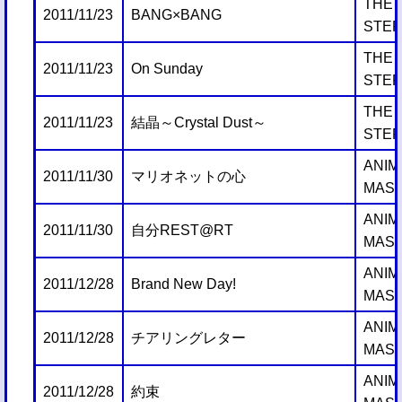
THE 
2011/11/23
BANG×BANG
STER
THE 
2011/11/23
On Sunday
STER
THE 
2011/11/23
結晶～Crystal Dust～
STER
ANIM
2011/11/30
マリオネットの心
MAST
ANIM
2011/11/30
自分REST@RT
MAST
ANIM
2011/12/28
Brand New Day!
MAST
ANIM
2011/12/28
チアリングレター
MAST
ANIM
2011/12/28
約束