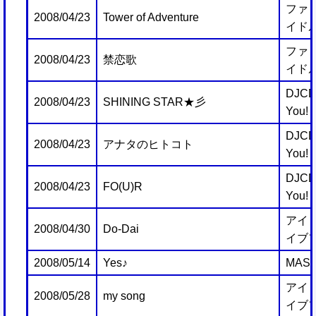
ファミ
2008/04/23
Tower of Adventure
イドル
ファミ
2008/04/23
禁恋歌
イドル
DJCD 
2008/04/23
SHINING STAR★彡
You! V
DJCD 
2008/04/23
アナタのヒトコト
You! V
DJCD 
2008/04/23
FO(U)R
You! V
アイ
2008/04/30
Do-Dai
イブ
2008/05/14
Yes♪
MAST
アイ
2008/05/28
my song
イブ