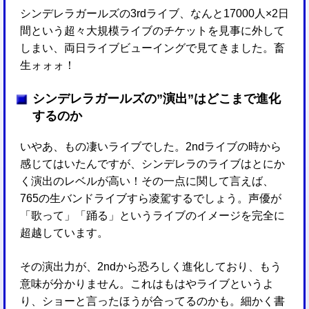
シンデレラガールズの3rdライブ、なんと17000人×2日
間という超々大規模ライブのチケットを見事に外して
しまい、両日ライブビューイングで見てきました。畜
生ォォォ！
シンデレラガールズの”演出”はどこまで進化
するのか
いやあ、もの凄いライブでした。2ndライブの時から
感じてはいたんですが、シンデレラのライブはとにか
く演出のレベルが高い！その一点に関して言えば、
765の生バンドライブすら凌駕するでしょう。声優が
「歌って」「踊る」というライブのイメージを完全に
超越しています。
その演出力が、2ndから恐ろしく進化しており、もう
意味が分かりません。これはもはやライブというよ
り、ショーと言ったほうが合ってるのかも。細かく書