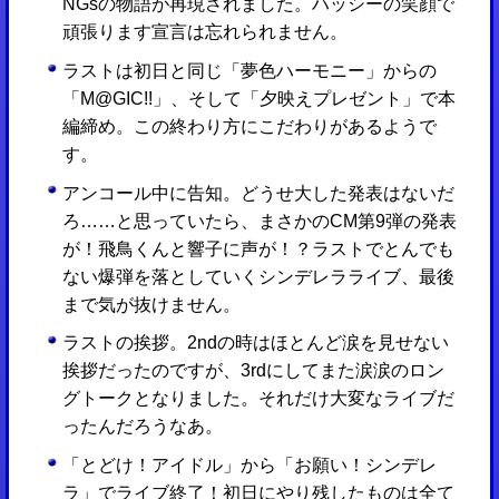
NGsの物語が再現されました。ハッシーの笑顔で
頑張ります宣言は忘れられません。
ラストは初日と同じ「夢色ハーモニー」からの
「M@GIC!!」、そして「夕映えプレゼント」で本
編締め。この終わり方にこだわりがあるようで
す。
アンコール中に告知。どうせ大した発表はないだ
ろ……と思っていたら、まさかのCM第9弾の発表
が！飛鳥くんと響子に声が！？ラストでとんでも
ない爆弾を落としていくシンデレラライブ、最後
まで気が抜けません。
ラストの挨拶。2ndの時はほとんど涙を見せない
挨拶だったのですが、3rdにしてまた涙涙のロン
グトークとなりました。それだけ大変なライブだ
ったんだろうなあ。
「とどけ！アイドル」から「お願い！シンデレ
ラ」でライブ終了！初日にやり残したものは全て