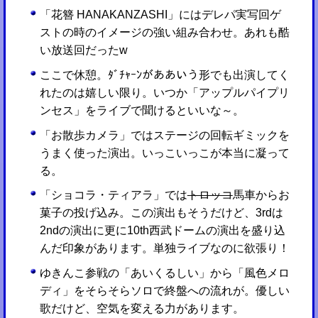
「花簪 HANAKANZASHI」にはデレパ実写回ゲ
ストの時のイメージの強い組み合わせ。あれも酷
い放送回だったw
ここで休憩。ﾀﾞﾁｬｰﾝがああいう形でも出演してく
れたのは嬉しい限り。いつか「アップルパイプリ
ンセス」をライブで聞けるといいな～。
「お散歩カメラ」ではステージの回転ギミックを
うまく使った演出。いっこいっこが本当に凝って
る。
「ショコラ・ティアラ」では
トロッコ
馬車からお
菓子の投げ込み。この演出もそうだけど、3rdは
2ndの演出に更に10th西武ドームの演出を盛り込
んだ印象があります。単独ライブなのに欲張り！
ゆきんこ参戦の「あいくるしい」から「風色メロ
ディ」をそらそらソロで終盤への流れが。優しい
歌だけど、空気を変える力があります。