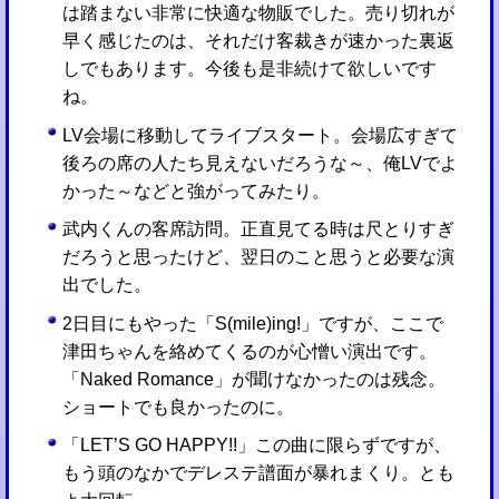
は踏まない非常に快適な物販でした。売り切れが
早く感じたのは、それだけ客裁きが速かった裏返
しでもあります。今後も是非続けて欲しいです
ね。
LV会場に移動してライブスタート。会場広すぎて
後ろの席の人たち見えないだろうな～、俺LVでよ
かった～などと強がってみたり。
武内くんの客席訪問。正直見てる時は尺とりすぎ
だろうと思ったけど、翌日のこと思うと必要な演
出でした。
2日目にもやった「S(mile)ing!」ですが、ここで
津田ちゃんを絡めてくるのが心憎い演出です。
「Naked Romance」が聞けなかったのは残念。
ショートでも良かったのに。
「LET’S GO HAPPY!!」この曲に限らずですが、
もう頭のなかでデレステ譜面が暴れまくり。とも