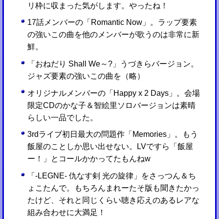
リ枠に収まった気がします。やったね！
17話メンバーの「Romantic Now」。ラップ要素
の強いこの曲を他のメンバーが歌うのは非常に新
鮮。
「おねだり Shall We～?」うづきらバージョン。
ジャズ要素の強いこの曲を（略）
オリジナルメンバーの「Happy x 2 Days」。会場
限定CDのかな子＆智絵里ソロバージョンは素晴
らしい一品でした。
3rdライブ初日最大の問題作「Memories」。もう
飯屋のことしか思い出せない。LVですら「飯屋
ー！」とコールかかってたもんねw
「-LEGNE- 仇なす剣 光の旋律」をさっつん＆ち
ょこたんで。もちろんまれーたそ版も聞きたかっ
たけど、それと同じくらい聴き応えのあるレアな
組み合わせに大満足！