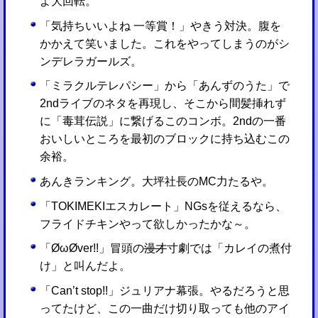
よ大回転。
「気持ちいいよね 一等賞！」やきう対決。腹を
かかえて笑いました。これをやってしまうのがシ
ンデレラガールズ。
「ミラクルテレパシー」から「あんずのうた」で
2ndライブのネタを再現し、そこから間髪挿れず
に「毒茸伝説」に繋げるこのコンボ。2ndの一番
おいしいところを最初のブロックに持ち込むこの
余裕。
あんきランキング。大坪社長のMC力たるや。
「TOKIMEKIエスカレート」NGsを従えるなら、
フライドチキンやって欲しかったかな～。
「ØωØver!!」冒頭の
漫才
寸劇では「カレイの煮付
け」と叫んだよ。
「Can’t stop!!」ジュリアナ幕張。やるだろうと思
ってたけど、この一曲だけ切り取っても他のアイ