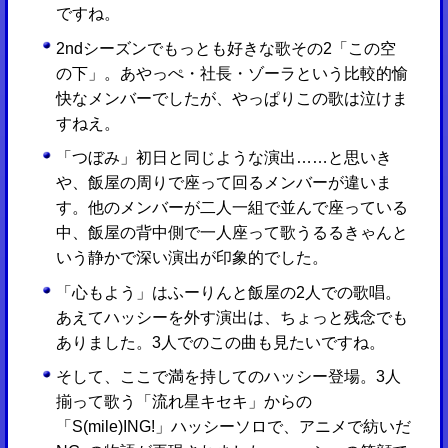
ですね。
2ndシーズンでもっとも好きな歌その2「この空
の下」。あやっぺ・社長・ゾーラという比較的愉
快なメンバーでしたが、やっぱりこの歌は泣けま
すねえ。
「つぼみ」初日と同じような演出……と思いき
や、飯屋の周りで座って回るメンバーが違いま
す。他のメンバーが二人一組で並んで座っている
中、飯屋の背中側で一人座って歌うるるきゃんと
いう静かで深い演出が印象的でした。
「心もよう」はふーりんと飯屋の2人での歌唱。
あえてハッシーを外す演出は、ちょっと残念でも
ありました。3人でのこの曲も見たいですね。
そして、ここで満を持してのハッシー登場。3人
揃って歌う「流れ星キセキ」からの
「S(mile)ING!」ハッシーソロで、アニメで紡いだ