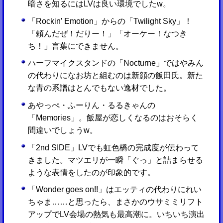
暗さを知るにはLVは良い環境でしたw。
「Rockin’ Emotion」からの「Twilight Sky」！
「頼んだぜ！だりー！」「オーケー！なつき
ち！」言葉にできません。
ハーフマイクスタンドの「Nocturne」ではやみん
の代わりになお坊と組むのは新顔の飯田氏。新た
な青の系譜はとんでもない逸材でした。
あやっぺ・ふーりん・るるきゃんの
「Memories」。飯屋が恋しくなるのはおそらく
間違いでしょうw。
「2nd SIDE」LVでも虹色橋の完成度が伝わって
きました。マツエリが一瞬「ぐっ」と詰まらせる
ような表情をしたのが印象的です。
「Wonder goes on!!」はエッティの代わりにれい
ちゃま……と思ったら、まさかのウサミミリフト
アップでLV会場の熱気も最高潮に。いちいち演出