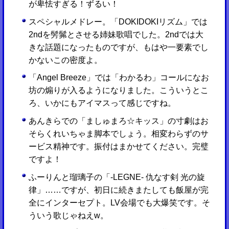
が卑怯すぎる！ずるい！
スペシャルメドレー。「DOKIDOKIリズム」では
2ndを髣髴とさせる姉妹歌唱でした。2ndでは大
きな話題になったものですが、もはや一要素でし
かないこの密度よ。
「Angel Breeze」では「わかるわ」コールになお
坊の煽りが入るようになりました。こういうとこ
ろ、いかにもアイマスって感じですね。
あんきらでの「ましゅまろ☆キッス」の寸劇はお
そらくれいちゃま脚本でしょう。相変わらずのサ
ービス精神です。振付はまかせてください。完璧
ですよ！
ふーりんと瑠璃子の「-LEGNE- 仇なす剣 光の旋
律」……ですが、初日に続きまたしても飯屋が完
全にインターセプト。LV会場でも大爆笑です。そ
ういう歌じゃねえw。