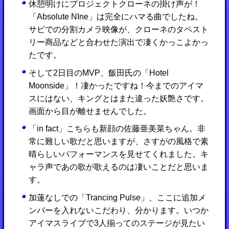
休憩明けにプロジェクトクローネの掛け声が！
「Absolute NIne」は完全にハマる曲でしたね。
サビでの分割カメラ映像が、クローネのタペスト
リー商品などと合わせた演出で凄くかっこよかっ
たです。
そして2日目のMVP、飯田氏の「Hotel
Moonside」！凄かったですね！今までのアイマ
スにはない、キングとはまた違った妖艶さです。
画面から目が離せませんでした。
「in fact」こちらも新顔の佐藤亜美菜ちゃん。非
常に難しい歌だと思いますが、さすがの風格で素
晴らしいパフォーマンスを見せてくれました。キ
ャラ声であの歌が歌えるのは凄いことだと思いま
す。
加蓮なしでの「Trancing Pulse」、ここに追加メ
ンバーを入れないこだわり、分かります。いつか
アイマスライブで3人揃ってのステージが見たい