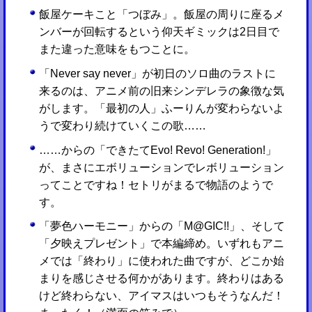
飯屋ケーキこと「つぼみ」。飯屋の周りに座るメ
ンバーが回転するという仰天ギミックは2日目で
また違った意味をもつことに。
「Never say never」が初日のソロ曲のラストに
来るのは、アニメ前の旧来シンデレラの象徴な気
がします。「最初の人」ふーりんが変わらないよ
うで変わり続けていくこの歌……
……からの「できたてEvo! Revo! Generation!」
が、まさにエボリューションでレボリューション
ってことですね！セトリがまるで物語のようで
す。
「夢色ハーモニー」からの「M@GIC!!」、そして
「夕映えプレゼント」で本編締め。いずれもアニ
メでは「終わり」に使われた曲ですが、どこか始
まりを感じさせる何かがあります。終わりはある
けど終わらない、アイマスはいつもそうなんだ！