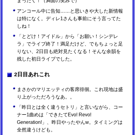
まったく！（満面の笑みで）
アンコール中に告知……と思いきや大した新情報
は特になく。ディレ1さんも事前にそう言ってた
しね！
「とどけ！アイドル」から「お願い！シンデレ
ラ」でライブ終了！満足だけど、でもちょっと足
りない、2日目も絶対見たくなる！そんな余韻を
残した初日ライブでした。
2日目あれこれ
まさかのマリエッティの客席徘徊。これ現地は盛
り上がっただろうなあ。。
「昨日とは全く違うセトリ」と言いながら、コー
ナー1曲めは「できたてEvo! Revo!
Generation!」、昨日やったやんw。タイミングは
全然違うけども。