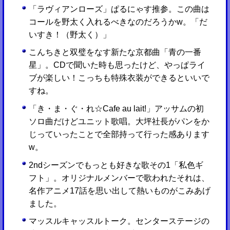
「ラヴィアンローズ」ぱるにゃす推参。この曲は
コールを野太く入れるべきなのだろうかw。「だ
いすき！（野太く）」
こんちきと双璧をなす新たな京都曲「青の一番
星」。CDで聞いた時も思ったけど、やっぱライ
ブが楽しい！こっちも特殊衣装ができるといいで
すね。
「き・ま・ぐ・れ☆Cafe au lait!」アッサムの初
ソロ曲だけどユニット歌唱。大坪社長がパンをか
じっていったことで全部持って行った感あります
w。
2ndシーズンでもっとも好きな歌その1「私色ギ
フト」。オリジナルメンバーで歌われたそれは、
名作アニメ17話を思い出して熱いものがこみあげ
ました。
マッスルキャッスルトーク。センターステージの