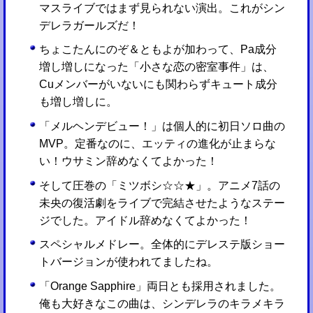
マスライブではまず見られない演出。これがシン
デレラガールズだ！
ちょこたんにのぞ＆ともよが加わって、Pa成分
増し増しになった「小さな恋の密室事件」は、
Cuメンバーがいないにも関わらずキュート成分
も増し増しに。
「メルヘンデビュー！」は個人的に初日ソロ曲の
MVP。定番なのに、エッティの進化が止まらな
い！ウサミン辞めなくてよかった！
そして圧巻の「ミツボシ☆☆★」。アニメ7話の
未央の復活劇をライブで完結させたようなステー
ジでした。アイドル辞めなくてよかった！
スペシャルメドレー。全体的にデレステ版ショー
トバージョンが使われてましたね。
「Orange Sapphire」両日とも採用されました。
俺も大好きなこの曲は、シンデレラのキラメキラ