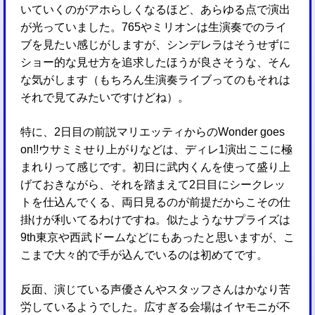
いていくのがアホらしくなるほど、あらゆる点で演出
が光っていました。765やミリオンは生演奏でのライ
ブを見たい感じがしますが、シンデレラはそうせずに
ショー的な見せ方を追求したほうが良さそうな、そん
な気がします（もちろん生演奏ライブってのもそれは
それで見てみたいですけどね）。
特に、2日目の前説マリエッティからのWonder goes
on!!ウサミミせり上がりなどは、ディレ1演出ここに極
まれりって感じです。初日に武内くんを使って盛り上
げておきながら、それを踏まえて2日目にシークレッ
トを仕込んでくる、両日見るのが前提だからこその仕
掛けが利いてるわけですね。似たようなサプライズは
9th東京や西武ドームなどにもあったと思いますが、こ
こまで大々的で手が込んでいるのは初めてです。
反面、演じている声優さんやスタッフさんはかなり苦
労しているようでした。広すぎる会場はイヤモニが不