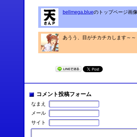
bellmega.blue
のトップページ画
あうう、目がチカチカします～～
コメント投稿フォーム
なまえ
メール
サイト