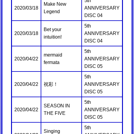
5th
Make New
2020/03/18
ANNIVERSARY
Legend
DISC 04
5th
Bet your
2020/03/18
ANNIVERSARY
intuition!
DISC 04
5th
mermaid
2020/04/22
ANNIVERSARY
fermata
DISC 05
5th
2020/04/22
祝彩！
ANNIVERSARY
DISC 05
5th
SEASON IN
2020/04/22
ANNIVERSARY
THE FIVE
DISC 05
5th
Singing