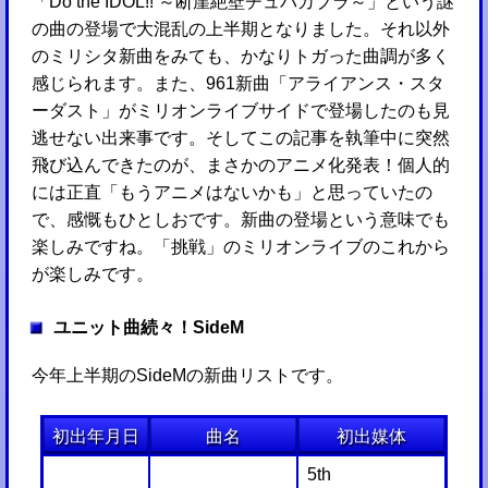
「Do the IDOL!! ～断崖絶壁チュパカブラ～」という謎
の曲の登場で大混乱の上半期となりました。それ以外
のミリシタ新曲をみても、かなりトガった曲調が多く
感じられます。また、961新曲「アライアンス・スタ
ーダスト」がミリオンライブサイドで登場したのも見
逃せない出来事です。そしてこの記事を執筆中に突然
飛び込んできたのが、まさかのアニメ化発表！個人的
には正直「もうアニメはないかも」と思っていたの
で、感慨もひとしおです。新曲の登場という意味でも
楽しみですね。「挑戦」のミリオンライブのこれから
が楽しみです。
ユニット曲続々！SideM
今年上半期のSideMの新曲リストです。
初出年月日
曲名
初出媒体
5th