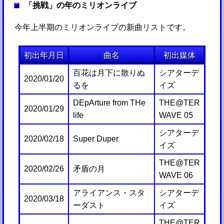
「挑戦」の年のミリオンライブ
今年上半期のミリオンライブの新曲リストです。
初出年月日
曲名
初出媒体
百花は月下に散りぬ
シアターデ
2020/01/20
るを
イズ
DEpArture from THe
THE@TER
2020/01/29
life
WAVE 05
シアターデ
2020/02/18
Super Duper
イズ
THE@TER
2020/02/26
矛盾の月
WAVE 06
アライアンス・スタ
シアターデ
2020/03/18
ーダスト
イズ
THE@TER