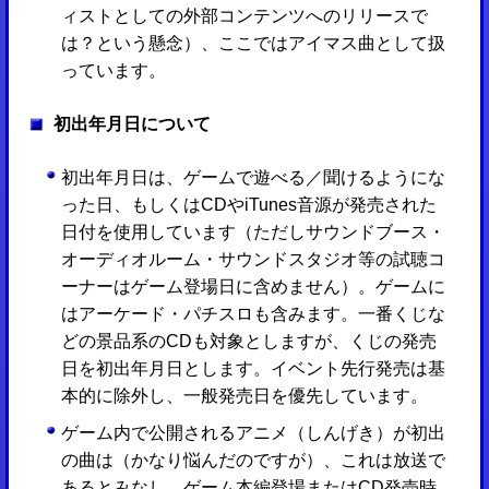
ィストとしての外部コンテンツへのリリースで
は？という懸念）、ここではアイマス曲として扱
っています。
初出年月日について
初出年月日は、ゲームで遊べる／聞けるようにな
った日、もしくはCDやiTunes音源が発売された
日付を使用しています（ただしサウンドブース・
オーディオルーム・サウンドスタジオ等の試聴コ
ーナーはゲーム登場日に含めません）。ゲームに
はアーケード・パチスロも含みます。一番くじな
どの景品系のCDも対象としますが、くじの発売
日を初出年月日とします。イベント先行発売は基
本的に除外し、一般発売日を優先しています。
ゲーム内で公開されるアニメ（しんげき）が初出
の曲は（かなり悩んだのですが）、これは放送で
あるとみなし、ゲーム本編登場またはCD発売時