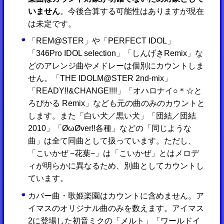
いません
。今後合算する可能性はありますが現在
は未定です。
「REM@STER」や「PERFECT IDOL」
「346Pro IDOL selection」「しんげきRemix」な
どのアレンジ曲やメドレーは個別にカウントしま
せん。「THE IDOLM@STER 2nd-mix」
「READY!!&CHANGE!!!!」「オハロナイ○＊☆と
ろぴかる Remix」なども元の曲のみのカウントと
します。また「白い犬／黒い犬」「団結／団結
2010」「ØωØver!!各種」などの「同じような
曲」は全て同曲として扱っています。ただし、
「こいかぜ −花葉−」は「こいかぜ」とはメロデ
ィが明らかに異なるため、別曲としてカウントし
ています。
カバー曲・歌姫楽園はカウントに含めません。ア
イマスのオリジナル曲のみを数えます。アイマス
2に登場した初音ミクの「メルト」「ワールドイ