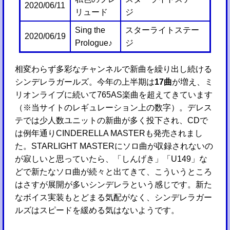
2020/06/11
リュード
ジ
Sing the
スターライトステー
2020/06/19
Prologue♪
ジ
相変わらず多彩なチャンネルで新曲を繰り出し続ける
シンデレラガールズ。今年の上半期は
17曲
が増え、ミ
リオンライブに続いて765AS楽曲を超えてきています
（※当サイトのレギュレーション上の数字）。デレス
テでは少人数ユニットの新曲が多く投下され、CDで
は例年通りCINDERELLA MASTERも発売されまし
た。STARLIGHT MASTERにソロ曲が収録されないの
が寂しいと思っていたら、「しんげき」「U149」な
どで新たなソロ曲が続々と出てきて、こういうところ
はさすが展開が多いシンデレラという感じです。新た
なボイス実装もとどまる気配がなく、シンデレラガー
ルズはスピードを緩める気はないようです。