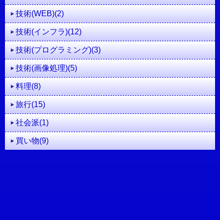
技術(WEB)(2)
技術(インフラ)(12)
技術(プログラミング)(3)
技術(画像処理)(5)
料理(8)
旅行(15)
社会派(1)
買い物(9)