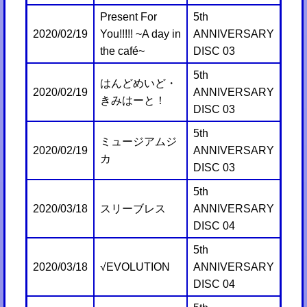
Present For
5th
2020/02/19
You!!!!! ~A day in
ANNIVERSARY
the café~
DISC 03
5th
はんどめいど・
2020/02/19
ANNIVERSARY
きみはーと！
DISC 03
5th
ミュージアムジ
2020/02/19
ANNIVERSARY
カ
DISC 03
5th
2020/03/18
スリーブレス
ANNIVERSARY
DISC 04
5th
2020/03/18
√EVOLUTION
ANNIVERSARY
DISC 04