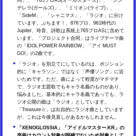
同」、「765プロAS(オールスターズ)」、「シン
デレラ(ガールズ)」、「ミリオン(ライブ)」、
「SideM」、「シャニマス」、「ラジオ」に分け
ています。ぷちます！、876プロ、961時代の
Jupiter、玲音、詩歌は系統上765プロASに含めて
います。「プロジェクト合同」はライブテーマ曲
の「IDOL POWER RAINBOW」「アイ MUST
GO!」の2曲です。
「ラジオ」を別立てにしているのは、ポジション
的に「キャラソン」ではなく「声優ソング」に近
いためです。ただ、曲によって程度がマチマチ
で、ラジオ主題歌でもキャラ名義のものがあり、
悩みました。基本的にキャラ名義であっても、ラ
ジオ公開の曲は「ラジオ」としています。
「Treasure☆」は出自的にラジオ曲としています
が、これは今後見直しがあるかもしれません。
「XENOGLOSSIA」「アイドルマスター.KR」の
楽曲はカウント対象が明確でないため対象として