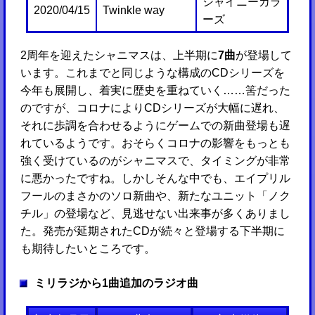
シャイニーカラ
2020/04/15
Twinkle way
ーズ
2周年を迎えたシャニマスは、上半期に
7曲
が登場して
います。これまでと同じような構成のCDシリーズを
今年も展開し、着実に歴史を重ねていく……筈だった
のですが、コロナによりCDシリーズが大幅に遅れ、
それに歩調を合わせるようにゲームでの新曲登場も遅
れているようです。おそらくコロナの影響をもっとも
強く受けているのがシャニマスで、タイミングが非常
に悪かったですね。しかしそんな中でも、エイプリル
フールのまさかのソロ新曲や、新たなユニット「ノク
チル」の登場など、見逃せない出来事が多くありまし
た。発売が延期されたCDが続々と登場する下半期に
も期待したいところです。
ミリラジから1曲追加のラジオ曲