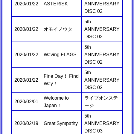
2020/01/22
ASTERISK
ANNIVERSARY
DISC 02
5th
2020/01/22
オモイノウタ
ANNIVERSARY
DISC 02
5th
2020/01/22
Waving FLAGS
ANNIVERSARY
DISC 02
5th
Fine Day！ Find
2020/01/22
ANNIVERSARY
Way！
DISC 02
Welcome to
ライブオンステ
2020/02/01
Japan！
ージ
5th
2020/02/19
Great Sympathy
ANNIVERSARY
DISC 03