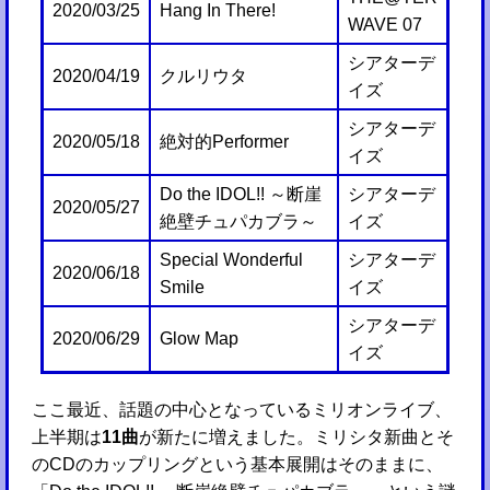
2020/03/25
Hang In There!
WAVE 07
シアターデ
2020/04/19
クルリウタ
イズ
シアターデ
2020/05/18
絶対的Performer
イズ
Do the IDOL!! ～断崖
シアターデ
2020/05/27
絶壁チュパカブラ～
イズ
Special Wonderful
シアターデ
2020/06/18
Smile
イズ
シアターデ
2020/06/29
Glow Map
イズ
ここ最近、話題の中心となっているミリオンライブ、
上半期は
11曲
が新たに増えました。ミリシタ新曲とそ
のCDのカップリングという基本展開はそのままに、