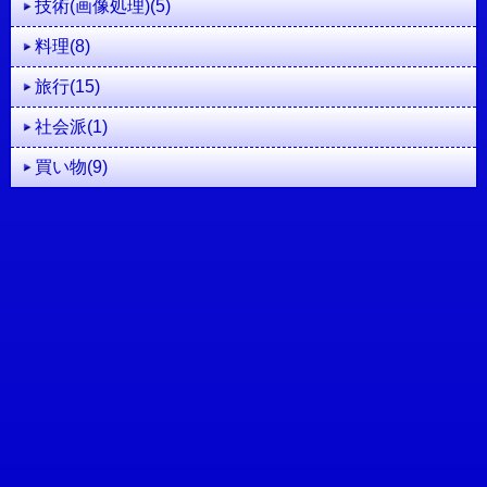
技術(画像処理)(5)
料理(8)
旅行(15)
社会派(1)
買い物(9)