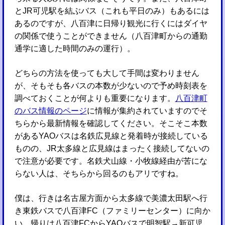
とJR可児駅を結ぶバス（これも平日のみ）もあるには
あるのですが、八百津に日帰り観光に行くにはダイヤ
の関係で使うことができません（八百津町からの通勤
通学に適した時間のみの運行）。
どちらの方法を使っても大して手間は変わりません
が、そもそも各バスの本数が少ないので予め時刻表を
調べておくことが何よりも重要になります。
八百津町
のバス情報のページ
に情報が集約されていますのでそ
ちらから最新情報を確認してください。そこそこ本数
があるYAOバスは名鉄広見線と発着時が接続している
ものの、JR太多線と広見線はまったく接続してないの
で注意が必要です。名鉄犬山線・小牧線経由が苦にな
らない人は、そちらから回るのもアリですね。
僕は、行きは名古屋方面から太多線で美濃太田駅へ行
き東鉄バスで八百津FC（ファミリーセンター）に向か
い、帰りは八百津FCからYAOバスで明智駅→新可児