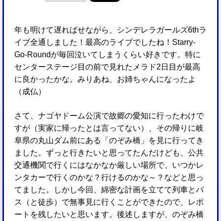
年も明けて遅ればせながら、シンデレラガールズ6thラ
イブ全通しました！最高のライブでしたね！Starry-
Go-Roundが毎回泣いてしまうくらい好きです。特に
センターステージ目の前で見れたメラド2日目が最高
に良かったかな。みりあね、お姉ちゃんになったよ
（成仏）
さて、ナゴヤドーム公演で故郷の愛知に行ったわけで
すが（実家に帰ったとは言ってない）、その帰りに岐
阜県の丸山ダム前にある「のぞみ橋」を見に行ってき
ました。ずっと行きたいと思ってたんだけども、公共
交通機関で行くにはなかなか厳しい場所で、いつかレ
ンタカーで行くのかな？行けるのかな～？などと思っ
てました。しかし今回、綿密な計画を立てて列車とバ
ス（と徒歩）で無事見に行くことができたので、レポ
ートを残したいと思います。後述しますが、のぞみ橋