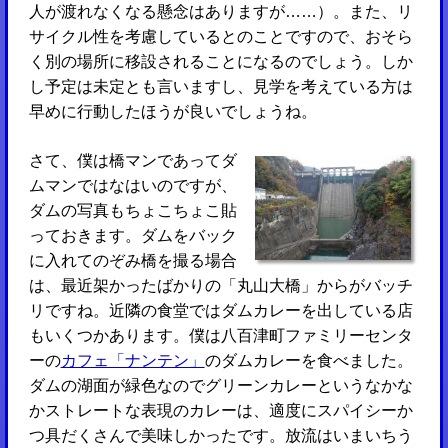
人が渡れなくなる懸念はありますが……）。また、リ
サイクル性を考慮しているとのことですので、おそら
く別の場所に移設されることになるのでしょう。しか
し予定は未定とも言いますし、見学を考えている方は
早めに行動したほうが良いでしょうね。
さて、僕は橋マンであってダ
ムマンではなはいのですが、
ダムの写真もちょこちょこ貼
っておきます。ダムをバック
に入れてのぞみ橋を撮る場合
は、最近架かったばかりの「丸山大橋」からがバッチ
リですね。近隣の食堂ではダムカレーを出している店
もいくつかあります。僕は八百津町ファミリーセンタ
ーの
カフェ「ナンテン」
のダムカレーを食べました。
ダムの湖面が緑色なのでグリーンカレーというなかな
かストレートな表現のカレーは、適度にスパイシーか
つ具だくさんで美味しかったです。放流はいまいちう