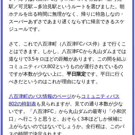
駅／可児駅→多治見駅というルートを選びました。朝
ホテルを出る時間に無理がなく、帰りに特急しなの・
スーパーあずさであまり遅くならずに帰京できるスケ
ジュールです。
さて、これで八百津町（八百津FCバス停）まで行くこ
とはできます。しかし、八百津FCから丸山ダムまでは
道なりで3.5キロほどの距離があります。この間を結ぶ
コミュニティバス802というものが運行されているの
ですが本数が少ない上に、
平日限定
です。平日に行く
べきだというのはこれが理由になります。
八百津町のバス情報のページ
から
コミュニティバス
802の時刻表
も見られますが、見ての通り本数が少な
いです。「八百津FC」から丸山ダムの最寄り「小和沢
口」へ行こうと思うと、おそらく3本ほどしか候補に
上がらないのではないでしょうか。全行程は、このバ
スの時間で決定されます。