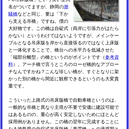
名がついてますが、静岡の
潮
騒橋
などと同じ、要は「下か
ら支える吊橋」ですね。僕の
大好物です。この橋は自碇式（両岸に引張力がはたら
かない）というわけではないようですが、メインケー
ブルとなる吊床版を岸から直接張るのではなく上床版
と一体化することで、橋台への水平力を低減させた
「端部分離型」の橋というのがポイントです（
参考資
料
）。アーチ橋で言うところのローゼ橋的なアプロー
チなんですかね？こんな珍しい橋が、すぐとなりに架
かった別の橋から間近に観察できるというのも大変貴
重です。
こういった上路式の吊床版橋で自動車橋というのは、
一般的な吊橋と異なり主塔が不要で安価に建設可能で
はあるものの、重心が高く安定しないためにほとんど
採用例がありません。この橋の翌年に完成することに
なる徳島県の自碇式吊床版橋「青雲橋」への過渡期と