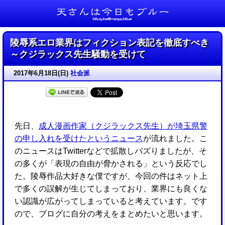
天さんは今日もブルー
陵辱系エロ業界はフィクション表記を徹底すべき
～クジラックス先生騒動を受けて
2017年6月18日(日)
社会派
先日、
成人漫画作家（クジラックス先生）が埼玉県警
の申し入れを受けたというニュース
が流れました。こ
のニュースはTwitterなどで拡散しバズりましたが、そ
の多くが「表現の自由が脅かされる」という反応でし
た。陵辱作品大好きな僕ですが、今回の件はネット上
で多くの誤解が生じてしまっており、業界にも良くな
い認識が広がってしまっていると考えています。です
ので、ブログに自分の考えをまとめたいと思います。