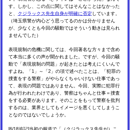
す。しかし、この点に関してはそんなことはなかった
と、
クジラックス先生自身が明確に否定
しています。
（埼玉県警が内心どう思ってるのかは分かりません
が、少なくとも今回の騒動ではそういう動きは見られ
ませんでした）
表現規制の危機に関しては、今回著名な方々まで含め
て本当に多くの声が聞かれました。ですが、今回の騒
動で「表現規制の問題」が起きたとは考えにくいんで
すよね。「1」～「2」の項で述べたことは、「犯罪の
捜査をする警察」がやらなくちゃいけない仕事であっ
て、表現の問題ではありません。今回、実際に犯罪行
為が行われたわけであり、警察はちゃんと仕事＝捜査
をする必要があります。そのことをもって警察を批判
するのは、業界としてもイメージを悪くしてしまうこ
となのではないでしょうか。
[6/18追記]当初の報道で「（クジラックス先生が）こ