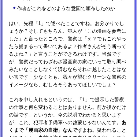
作者がこれをどのような意図で頒布したのか
はい、先程「1」で述べたことですね。お分かりでし
ょうか？そしてもちろん、犯人が「この漫画を参考に
した」と言ったところで、警察は「え？でもこれやっ
たら捕まるって書いてあるよ？作者さんがそう断って
るよね？」と言うことができるわけです。当然です
が、警察だってわざわざ漫画家の家にいって取り調べ
みたいなことしなくて済むならそれに越したことはな
い筈です。少なくとも、我々が望むクリーンな警察の
イメージなら、むしろそうあってほしいでしょ？
これを申し入れるというのは、「1」で提示した警察
の仕事と何ら変わることはありません。前か後かだけ
の話です。というか、今の説明でわかると思います
が、これ、犯罪者予備軍への啓蒙じゃないんです。
あ
くまで「漫画家の自衛」なんです
よね。疑われること