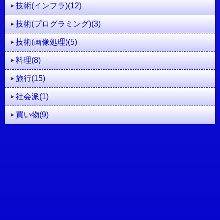
技術(インフラ)(12)
技術(プログラミング)(3)
技術(画像処理)(5)
料理(8)
旅行(15)
社会派(1)
買い物(9)