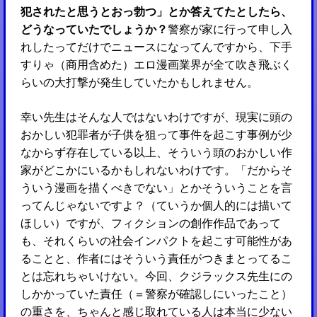
犯されたと思うとおっ勃つ」とか答えてたとしたら、
どうなっていたでしょうか？
警察が家に行って申し入
れしたってだけでニュースになってんですから、下手
すりゃ（商用含めた）エロ漫画業界が全て吹き飛ぶく
らいの大打撃が発生していたかもしれません。
幸い先生はそんな人ではないわけですが、現実に頭の
おかしい犯罪者が子供を狙って事件を起こす事例が少
なからず存在している以上、そういう頭のおかしい作
家がどこかにいるかもしれないわけです。「だからそ
ういう漫画を描くべきでない」とかそういうことを言
ってんじゃないですよ？（ていうか個人的には描いて
ほしい）ですが、フィクションの創作作品であって
も、それくらいの社会インパクトを起こす可能性があ
ることと、作者にはそういう責任がつきまとってるこ
とは忘れちゃいけない。今回、クジラックス先生にの
しかかっていた責任（＝警察が確認しにいったこと）
の重さを、ちゃんと感じ取れている人は本当に少ない