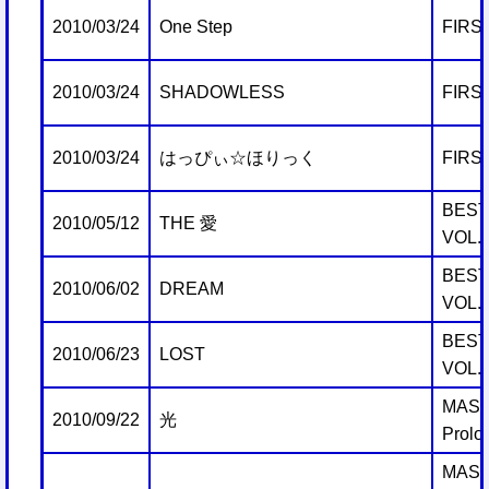
2010/03/24
One Step
FIRS
2010/03/24
SHADOWLESS
FIRS
2010/03/24
はっぴぃ☆ほりっく
FIRS
BEST 
2010/05/12
THE 愛
VOL.
BEST 
2010/06/02
DREAM
VOL.
BEST 
2010/06/23
LOST
VOL.
MAST
2010/09/22
光
Prolo
MAST