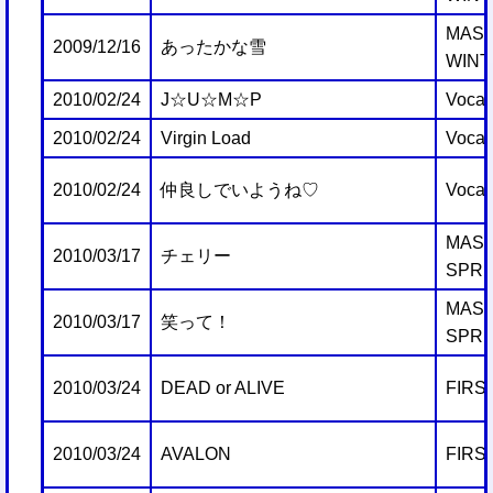
MAST
2009/12/16
あったかな雪
WINT
2010/02/24
J☆U☆M☆P
Vocal
2010/02/24
Virgin Load
Vocal
2010/02/24
仲良しでいようね♡
Vocal
MAST
2010/03/17
チェリー
SPRI
MAST
2010/03/17
笑って！
SPRI
2010/03/24
DEAD or ALIVE
FIRS
2010/03/24
AVALON
FIRS