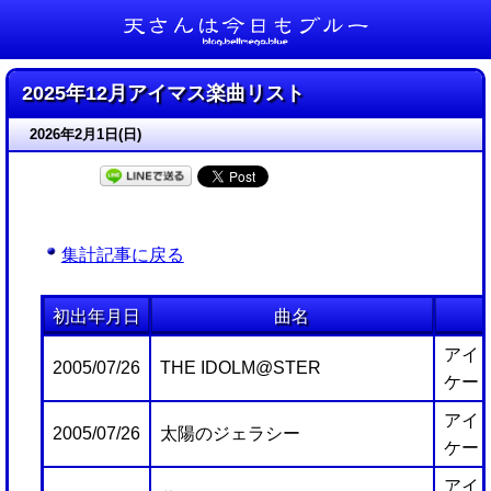
天さんは今日もブルー
2025年12月アイマス楽曲リスト
2026年2月1日(日)
集計記事に戻る
初出年月日
曲名
アイ
2005/07/26
THE IDOLM@STER
ケー
アイ
2005/07/26
太陽のジェラシー
ケー
アイ