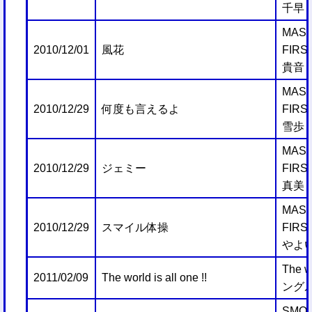
千早
MAST
2010/12/01
風花
FIRS
貴音
MAST
2010/12/29
何度も言えるよ
FIRS
雪歩
MAST
2010/12/29
ジェミー
FIRS
真美
MAST
2010/12/29
スマイル体操
FIRS
やよ
The w
2011/02/09
The world is all one !!
ング
SMO