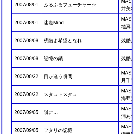
MAST
2007/08/01
ふるふるフューチャー☆
井美
MAST
2007/08/01
迷走Mind
地真
2007/08/08
残酷よ希望となれ
残酷
2007/08/08
記憶の鎖
残酷
MAST
2007/08/22
目が逢う瞬間
月千
MAST
2007/08/22
スタ→トスタ→
海亜美
MAST
2007/09/05
隣に…
浦あ
MAST
2007/09/05
フタリの記憶