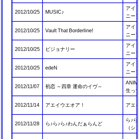
アイ
2012/10/25
MUSIC♪
ニー
アイ
2012/10/25
Vault That Borderline!
ニー
アイ
2012/10/25
ビジョナリー
ニー
アイ
2012/10/25
edeN
ニー
ANIM
2012/11/07
初恋 ～四章 運命のイヴ～
生っす
2012/11/14
アエイウエオア！
アエ
ら♪ら
2012/11/28
ら♪ら♪ら♪わんだぁらんど
（シ