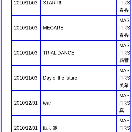
2010/11/03
START!!
FIRS
春香
MAST
2010/11/03
MEGARE
FIRS
春香
MAST
2010/11/03
TRIAL DANCE
FIRS
覇響
MAST
2010/11/03
Day of the future
FIRS
美希
MAST
2010/12/01
tear
FIRS
真
MAST
2010/12/01
眠り姫
FIRS