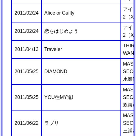
アイ
2011/02/24
Alice or Guilty
2（X
アイ
2011/02/24
恋をはじめよう
2（X
THIR
2011/04/13
Traveler
WANT
MAST
2011/05/25
DIAMOND
SECO
水瀬
MAST
2011/05/25
YOU往MY進!
SEC
双海
MAST
2011/06/22
ラブリ
SECO
三浦