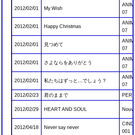
ANIM
2012/02/01
My Wish
07
ANIM
2012/02/01
Happy Christmas
07
ANIM
2012/02/01
見つめて
07
ANIM
2012/02/01
さよならをありがとう
07
ANIM
2012/02/01
私たちはずっと…でしょう？
07
2012/02/23
君のままで
PERF
2012/02/29
HEART AND SOUL
Nouve
CIND
2012/04/18
Never say never
001