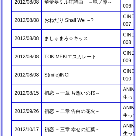
2012/08/08
華蕾夢ミル狂詩曲 ～魂ノ導～
006
CIND
2012/08/08
おねだり Shall We ～?
007
CIND
2012/08/08
ましゅまろ☆キッス
008
CIND
2012/08/08
TOKIMEKIエスカレート
009
CIND
2012/08/08
S(mile)ING!
010
ANIM
2012/08/15
初恋 ～一章 片想いの桜～
生っす
ANIM
2012/09/26
初恋 ～二章 告白の花火～
生っす
ANIM
2012/10/17
初恋 ～三章 幸せの紅葉～
生っす