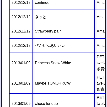
2012/12/12
continue
Amazi
2012/12/12
きっと
Amazi
2012/12/12
Strawberry pain
Amazi
2012/12/12
ぜんぜんあいたい
Amazi
PETI
2013/01/09
Princess Snow White
twelv
条貴
PETI
2013/01/09
Maybe TOMORROW
twelv
条貴
PETI
2013/01/09
choco fondue
twelv