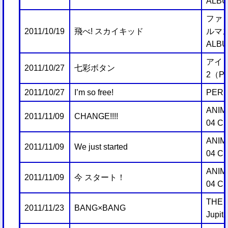
ALB
ファミ
2011/10/19
飛べ! スカイキッド
ルマス
ALB
アイ
2011/10/27
七彩ボタン
2（Pl
2011/10/27
I’m so free!
PERF
ANIM
2011/11/09
CHANGE!!!!
04 CH
ANIM
2011/11/09
We just started
04 CH
ANIM
2011/11/09
今 スタート！
04 CH
THE
2011/11/23
BANG×BANG
Jupite