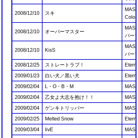
MAST
2008/12/10
スキ
Color
MAST
2008/12/10
オーバーマスター
バー
MAST
2008/12/10
KisS
バー
2008/12/25
ストレートラブ！
Etern
2009/01/23
白い犬／黒い犬
Etern
2009/02/04
L・O・B・M
MAST
2009/02/04
乙女よ大志を抱け！！
MAST
2009/02/04
ゲンキトリッパー
MAST
2009/02/25
Melted Snow
Etern
2009/03/04
livE
MAST