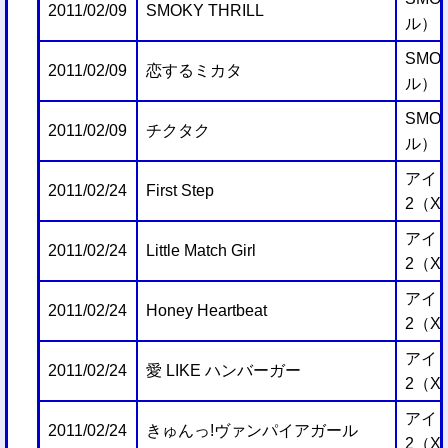
2011/02/09
SMOKY THRILL
ル）
SMO
2011/02/09
恋するミカタ
ル）
SMO
2011/02/09
チクタク
ル）
アイ
2011/02/24
First Step
2（X
アイ
2011/02/24
Little Match Girl
2（X
アイ
2011/02/24
Honey Heartbeat
2（X
アイ
2011/02/24
愛 LIKE ハンバーガー
2（X
アイ
2011/02/24
きゅんっ!ヴァンパイアガール
2（X