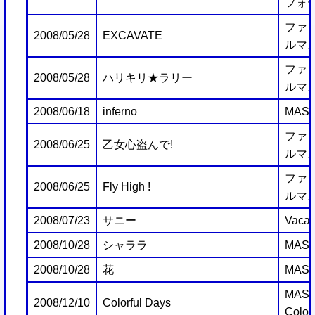
フォ
ファミ
2008/05/28
EXCAVATE
ルマス
ファミ
2008/05/28
ハリキリ★ラリー
ルマス
2008/06/18
inferno
MAST
ファミ
2008/06/25
乙女心盗んで!
ルマス
ファミ
2008/06/25
Fly High !
ルマス
2008/07/23
サニー
Vacati
2008/10/28
シャララ
MAST
2008/10/28
花
MAST
MAST
2008/12/10
Colorful Days
Color