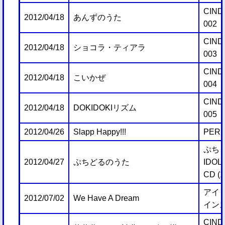
CIND
2012/04/18
あんずのうた
002
CIND
2012/04/18
ショコラ・ティアラ
003
CIND
2012/04/18
こいかぜ
004
CIND
2012/04/18
DOKIDOKIリズム
005
2012/04/26
Slapp Happy!!!
PERF
ぷちま
2012/04/27
ぷちどるのうた
IDO
CD (1
アイ
2012/07/02
We Have A Dream
イン
CIND