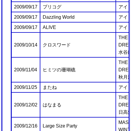
2009/09/17
プリコグ
アイ
2009/09/17
Dazzling World
アイ
2009/09/17
ALIVE
アイ
THE 
2009/10/14
クロスワード
DREA
水谷
THE 
2009/11/04
ヒミツの珊瑚礁
DREA
秋月
2009/11/25
またね
アイ
THE 
2009/12/02
はなまる
DREA
日高
MAST
2009/12/16
Large Size Party
WINT