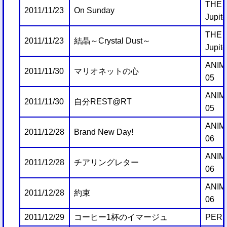
THE
2011/11/23
On Sunday
Jupite
THE
2011/11/23
結晶～Crystal Dust～
Jupite
ANIM
2011/11/30
マリオネットの心
05
ANIM
2011/11/30
自分REST@RT
05
ANIM
2011/12/28
Brand New Day!
06
ANIM
2011/12/28
チアリングレター
06
ANIM
2011/12/28
約束
06
2011/12/29
コーヒー1杯のイマージュ
PERF