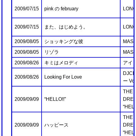
2009/07/15
pink の february
LONG
2009/07/15
また、はじめよう。
LONG
2009/08/05
ショッキングな彼
MAST
2009/08/05
リゾラ
MAST
2009/08/26
キミはメロディ
アイ
DJC
2009/08/26
Looking For Love
ー Vol
THE 
2009/09/09
“HELLO!!”
DREA
“HELL
THE 
2009/09/09
ハッピース
DREA
“HELL